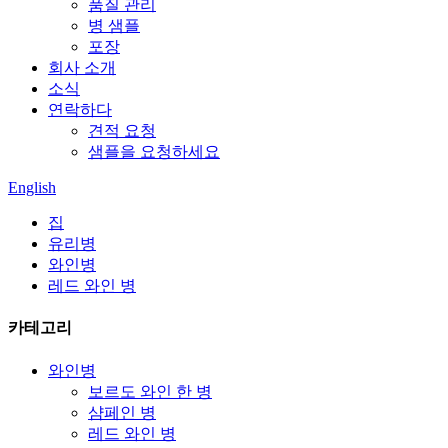
품질 관리
병 샘플
포장
회사 소개
소식
연락하다
견적 요청
샘플을 요청하세요
English
집
유리병
와인병
레드 와인 병
카테고리
와인병
보르도 와인 한 병
샴페인 병
레드 와인 병