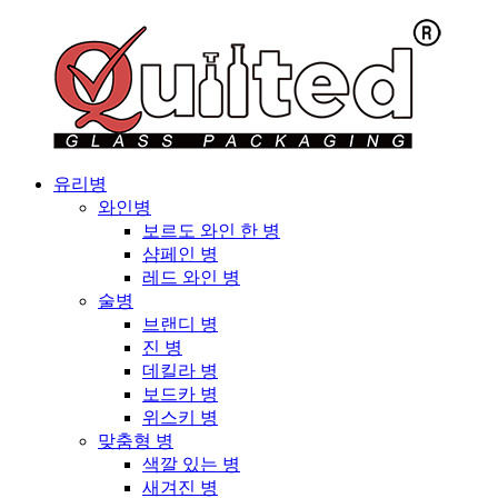
유리병
와인병
보르도 와인 한 병
샴페인 병
레드 와인 병
술병
브랜디 병
진 병
데킬라 병
보드카 병
위스키 병
맞춤형 병
색깔 있는 병
새겨진 병