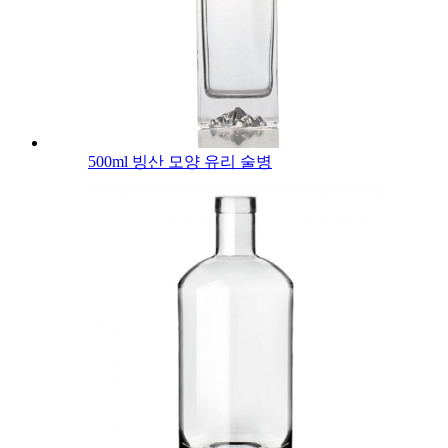
500ml 빙산 모양 유리 술병