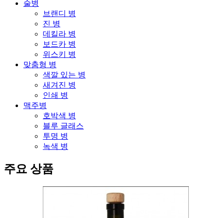
술병
브랜디 병
진 병
데킬라 병
보드카 병
위스키 병
맞춤형 병
색깔 있는 병
새겨진 병
인쇄 병
맥주병
호박색 병
블루 글래스
투명 병
녹색 병
주요 상품