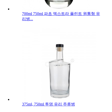
700ml 750ml 파초 엑스트라 플린트 원통형 유
리병...
375ml, 750ml 투명 유리 주류병