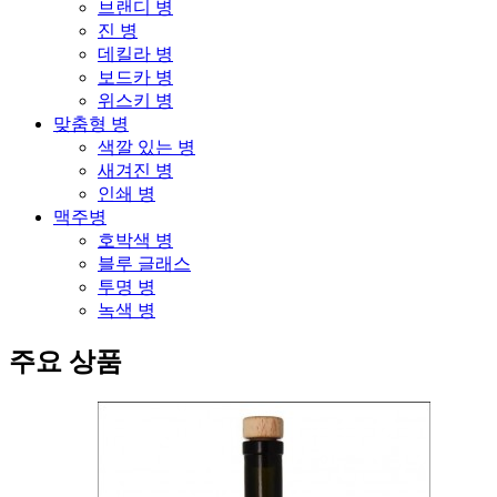
브랜디 병
진 병
데킬라 병
보드카 병
위스키 병
맞춤형 병
색깔 있는 병
새겨진 병
인쇄 병
맥주병
호박색 병
블루 글래스
투명 병
녹색 병
주요 상품