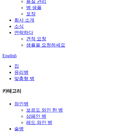
품질 관리
병 샘플
포장
회사 소개
소식
연락하다
견적 요청
샘플을 요청하세요
English
집
유리병
맞춤형 병
카테고리
와인병
보르도 와인 한 병
샴페인 병
레드 와인 병
술병