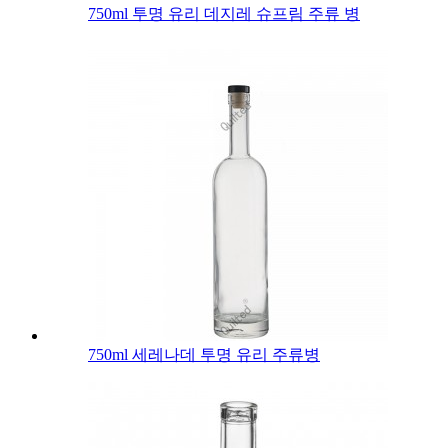
750ml 투명 유리 데지레 슈프림 주류 병
750ml 세레나데 투명 유리 주류병