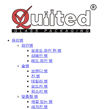
유리병
와인병
보르도 와인 한 병
샴페인 병
레드 와인 병
술병
브랜디 병
진 병
데킬라 병
보드카 병
위스키 병
맞춤형 병
색깔 있는 병
새겨진 병