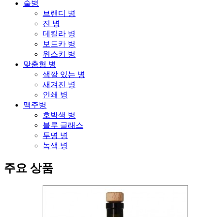
술병
브랜디 병
진 병
데킬라 병
보드카 병
위스키 병
맞춤형 병
색깔 있는 병
새겨진 병
인쇄 병
맥주병
호박색 병
블루 글래스
투명 병
녹색 병
주요 상품