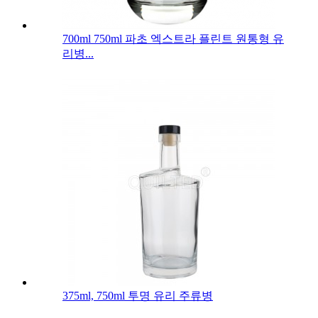
700ml 750ml 파초 엑스트라 플린트 원통형 유
리병...
375ml, 750ml 투명 유리 주류병