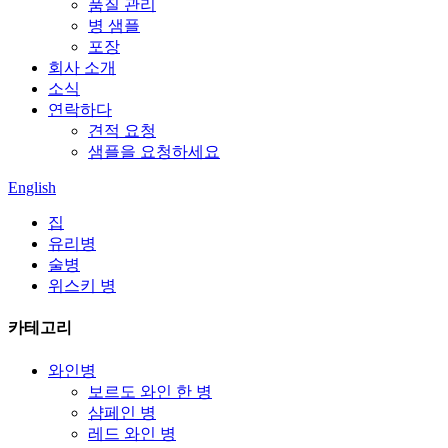
품질 관리
병 샘플
포장
회사 소개
소식
연락하다
견적 요청
샘플을 요청하세요
English
집
유리병
술병
위스키 병
카테고리
와인병
보르도 와인 한 병
샴페인 병
레드 와인 병