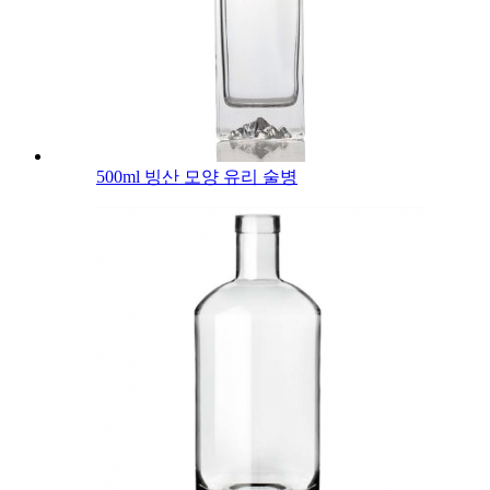
500ml 빙산 모양 유리 술병