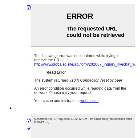
700ml 투명 유리 술병
700ml 수브레트 스피릿 글라스 보드
카 병