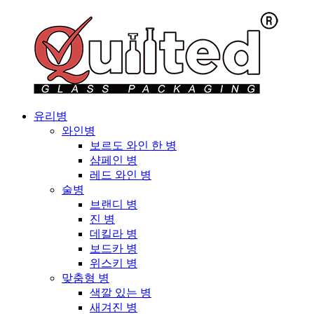
유리병
와인병
보르도 와인 한 병
샴페인 병
레드 와인 병
술병
브랜디 병
진 병
데킬라 병
보드카 병
위스키 병
맞춤형 병
색깔 있는 병
새겨진 병