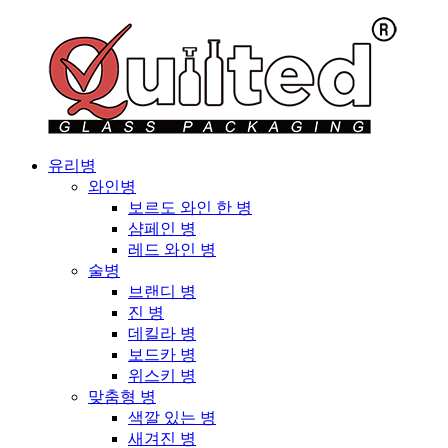
유리병
와인병
보르도 와인 한 병
샴페인 병
레드 와인 병
술병
브랜디 병
진 병
데킬라 병
보드카 병
위스키 병
맞춤형 병
색깔 있는 병
새겨진 병