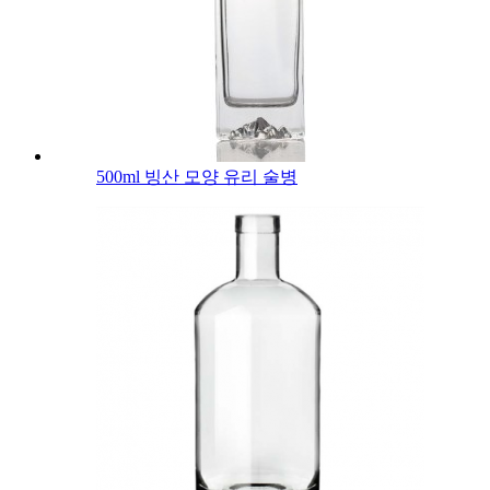
500ml 빙산 모양 유리 술병