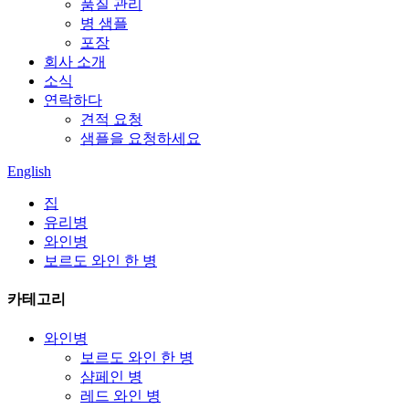
품질 관리
병 샘플
포장
회사 소개
소식
연락하다
견적 요청
샘플을 요청하세요
English
집
유리병
와인병
보르도 와인 한 병
카테고리
와인병
보르도 와인 한 병
샴페인 병
레드 와인 병