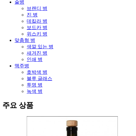
술병
브랜디 병
진 병
데킬라 병
보드카 병
위스키 병
맞춤형 병
색깔 있는 병
새겨진 병
인쇄 병
맥주병
호박색 병
블루 글래스
투명 병
녹색 병
주요 상품