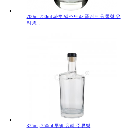
700ml 750ml 파초 엑스트라 플린트 원통형 유
리병...
375ml, 750ml 투명 유리 주류병