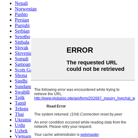
Nepali
Norwegian
Pashto
Persian
Punjabi
Serbian
Sesotho
Sinhala
Slovak
Slovenian
Somali
Samoan
Scots Gaelic
Shona
Sindhi
Sundanese
Swahili
Tajik
Tamil
Telugu
Thai
Ukrainian
Urdu
Uzbek
Vietnamese