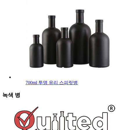
700ml 투명 유리 스피릿병
녹색 병