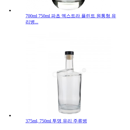
700ml 750ml 파초 엑스트라 플린트 원통형 유
리병...
375ml, 750ml 투명 유리 주류병