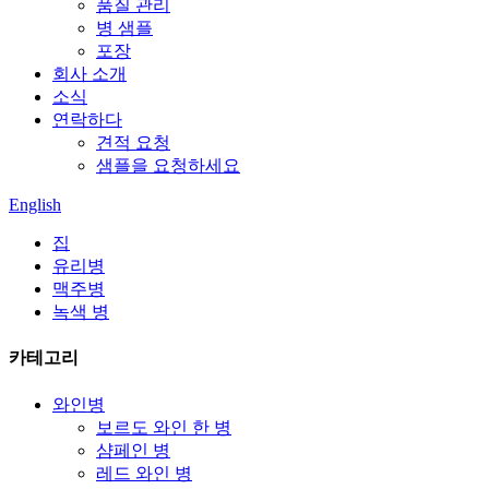
품질 관리
병 샘플
포장
회사 소개
소식
연락하다
견적 요청
샘플을 요청하세요
English
집
유리병
맥주병
녹색 병
카테고리
와인병
보르도 와인 한 병
샴페인 병
레드 와인 병