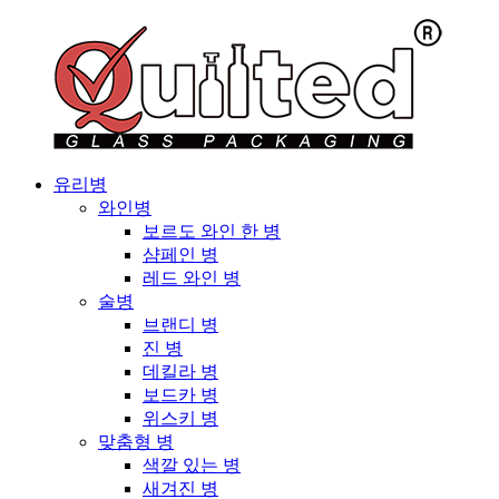
유리병
와인병
보르도 와인 한 병
샴페인 병
레드 와인 병
술병
브랜디 병
진 병
데킬라 병
보드카 병
위스키 병
맞춤형 병
색깔 있는 병
새겨진 병