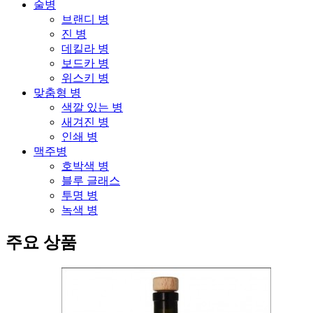
술병
브랜디 병
진 병
데킬라 병
보드카 병
위스키 병
맞춤형 병
색깔 있는 병
새겨진 병
인쇄 병
맥주병
호박색 병
블루 글래스
투명 병
녹색 병
주요 상품