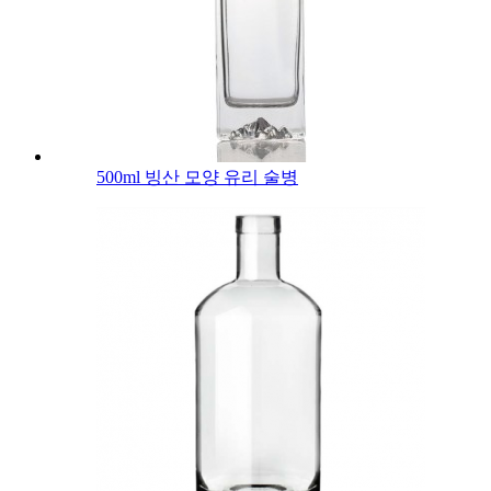
500ml 빙산 모양 유리 술병