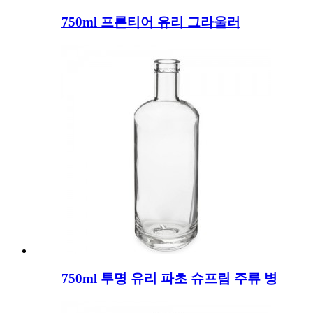
750ml 프론티어 유리 그라울러
750ml 투명 유리 파초 슈프림 주류 병