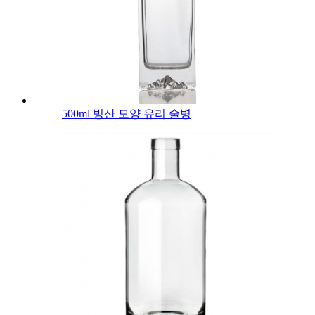
500ml 빙산 모양 유리 술병