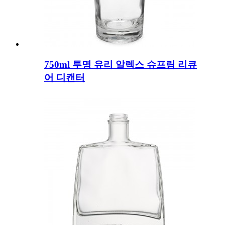
750ml 투명 유리 알렉스 슈프림 리큐
어 디캔터