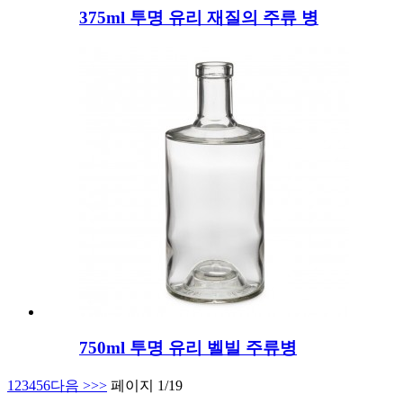
375ml 투명 유리 재질의 주류 병
750ml 투명 유리 벨빌 주류병
1
2
3
4
5
6
다음 >
>>
페이지 1/19