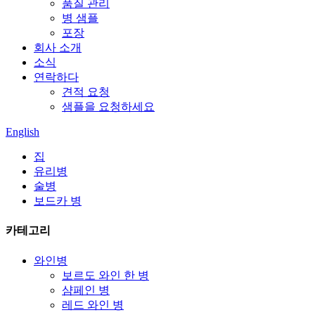
품질 관리
병 샘플
포장
회사 소개
소식
연락하다
견적 요청
샘플을 요청하세요
English
집
유리병
술병
보드카 병
카테고리
와인병
보르도 와인 한 병
샴페인 병
레드 와인 병