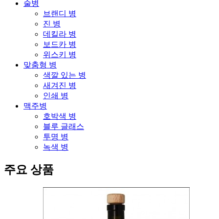
술병
브랜디 병
진 병
데킬라 병
보드카 병
위스키 병
맞춤형 병
색깔 있는 병
새겨진 병
인쇄 병
맥주병
호박색 병
블루 글래스
투명 병
녹색 병
주요 상품