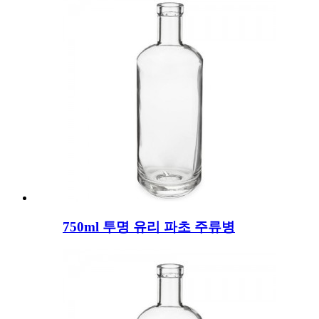
750ml 투명 유리 파초 주류병