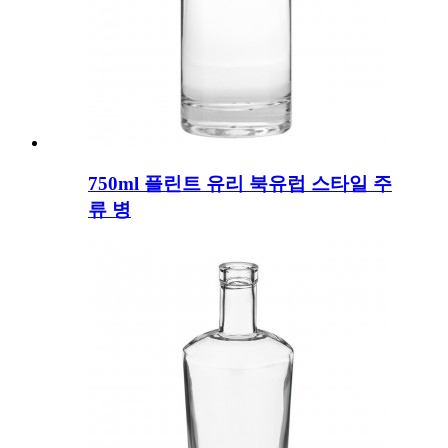
750ml 플린트 유리 북유럽 스타일 주
류 병