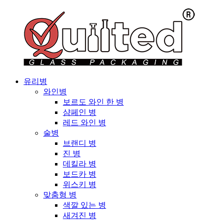
유리병
와인병
보르도 와인 한 병
샴페인 병
레드 와인 병
술병
브랜디 병
진 병
데킬라 병
보드카 병
위스키 병
맞춤형 병
색깔 있는 병
새겨진 병