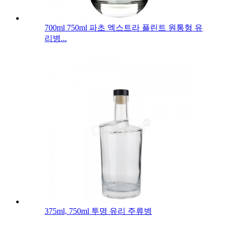
700ml 750ml 파초 엑스트라 플린트 원통형 유
리병...
375ml, 750ml 투명 유리 주류병