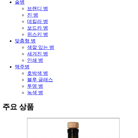
술병
브랜디 병
진 병
데킬라 병
보드카 병
위스키 병
맞춤형 병
색깔 있는 병
새겨진 병
인쇄 병
맥주병
호박색 병
블루 글래스
투명 병
녹색 병
주요 상품