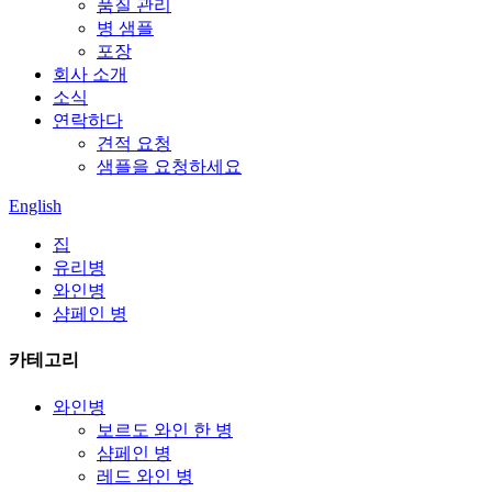
품질 관리
병 샘플
포장
회사 소개
소식
연락하다
견적 요청
샘플을 요청하세요
English
집
유리병
와인병
샴페인 병
카테고리
와인병
보르도 와인 한 병
샴페인 병
레드 와인 병