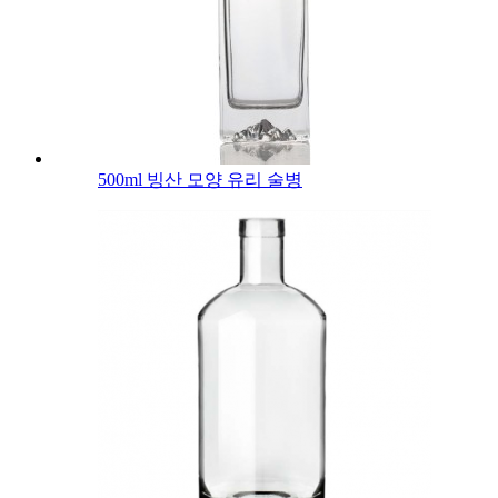
500ml 빙산 모양 유리 술병