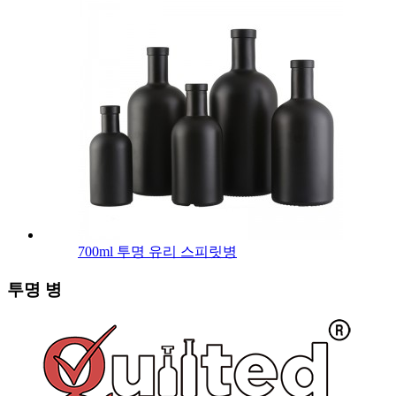
700ml 투명 유리 스피릿병
투명 병