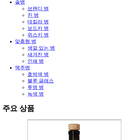
술병
브랜디 병
진 병
데킬라 병
보드카 병
위스키 병
맞춤형 병
색깔 있는 병
새겨진 병
인쇄 병
맥주병
호박색 병
블루 글래스
투명 병
녹색 병
주요 상품