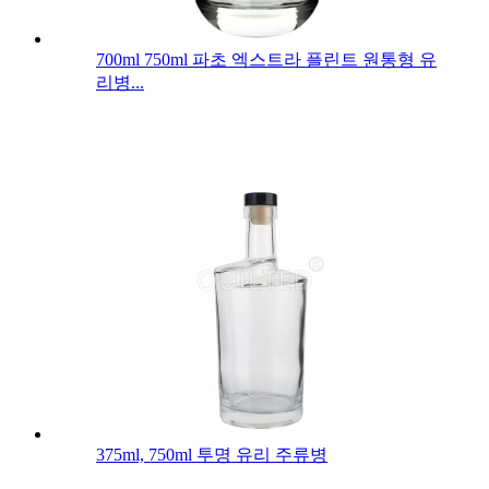
700ml 750ml 파초 엑스트라 플린트 원통형 유
리병...
375ml, 750ml 투명 유리 주류병