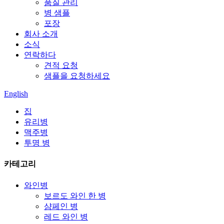
품질 관리
병 샘플
포장
회사 소개
소식
연락하다
견적 요청
샘플을 요청하세요
English
집
유리병
맥주병
투명 병
카테고리
와인병
보르도 와인 한 병
샴페인 병
레드 와인 병