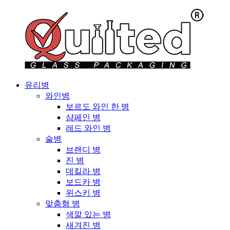
유리병
와인병
보르도 와인 한 병
샴페인 병
레드 와인 병
술병
브랜디 병
진 병
데킬라 병
보드카 병
위스키 병
맞춤형 병
색깔 있는 병
새겨진 병